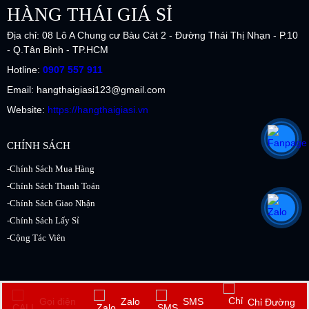
HÀNG THÁI GIÁ SỈ
Địa chỉ: 08 Lô A Chung cư Bàu Cát 2 - Đường Thái Thị Nhạn - P.10
- Q.Tân Bình - TP.HCM
Hotline:
0907 557 911
Email: hangthaigiasi123@gmail.com
Website:
https://hangthaigiasi.vn
CHÍNH SÁCH
-Chính Sách Mua Hàng
-Chính Sách Thanh Toán
-Chính Sách Giao Nhận
-Chính Sách Lấy Sỉ
-Cộng Tác Viên
2017 Copyright © by
Hàng Thái Giá Sỉ.vn
. All rights reserved. Design by
Gọi điện
Zalo
SMS
Chỉ Đường
NiNa.vn