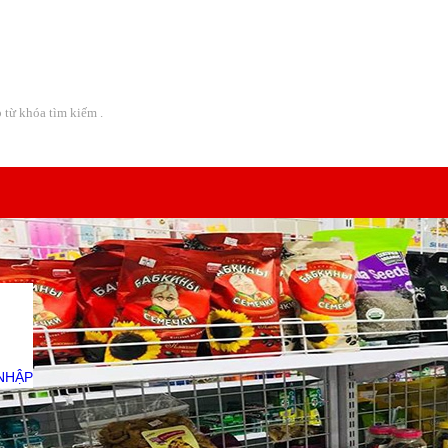
Địa chỉ:
08 Lô A CC Bàu Cát 2 - Đường Thái Thị Nhạn -
NHẬP