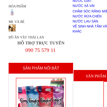
NƯỚC GIẶT
NƯỚC RỬA CHÉN
NƯỚC XẢ VẢI
HÓA PHẨM
NƯỚC LAU SÀN
BỘT GIẶT
CHĂM SÓC RĂNG MI
VỆ SINH NHÀ TẮM VÀ TOILET
NƯỚC RỬA CHÉN
KHÁC
NƯỚC LAU SÀN
MẸ VÀ BÉ
MẸ VÀ BÉ
VỆ SINH NHÀ TẮM VÀ
ĐỒ ĂN VẶT THÁI LAN
KHÁC
Giới Thiệu
ĐỒ ĂN VẶT THÁI LAN
Chính sách mua hàng
HỖ TRỢ TRỰC TUYẾN
Chính sách thanh toán
Thanh Toán
090 75 579 11
liên hệ
SẢN PHẨM NỔI BẬT
SẢN PHẨM 