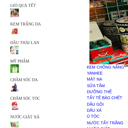
MỸ PHẨM
GIỎ QUÀ TẾT
KEM CHỐNG NẮNG
YANHEE
MẶT NẠ
KEM TRẮNG DA
SERUM
SỮA RỬA MẶT
SẢN PHẨM KHÁC
CHĂM SÓC DA
DẦU THÁI LAN
SỮA TẮM
DƯỠNG THỂ
TẨY TẾ BÀO CHẾT
MỸ PHẨM
CHĂM SÓC TÓC
KEM CHỐNG NẮNG
DẦU GỘI
YANHEE
DẦU XẢ
MẶT NẠ
CHĂM SÓC DA
Ủ TÓC
SERUM
SỮA TẮM
NƯỚC GIẶT XẢ
SỮA RỬA MẶT
DƯỠNG THỂ
NƯỚC TẨY TRẮNG
SẢN PHẨM KHÁC
TẨY TẾ BÀO CHẾT
CHĂM SÓC TÓC
NƯỚC GIẶT
DẦU GỘI
NƯỚC XẢ VẢI
DẦU XẢ
BỘT GIẶT
Ủ TÓC
NƯỚC GIẶT XẢ
HÓA PHẨM
NƯỚC TẨY TRẮNG
CHĂM SÓC RĂNG MIỆNG