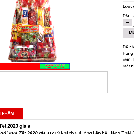
Lượt 
Đặt H
M
Để nh
Hàng 
chiết
mắt n
N PHẨM
Tết 2020 giá sỉ
gói quà Tết 2020 giá sỉ
quý khách vui lòng liên hệ Hàng Thái 