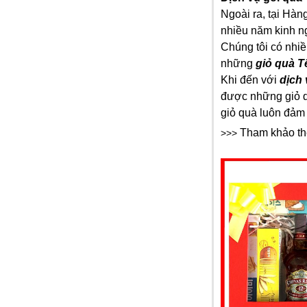
Ngoài ra, tại Hàn
nhiều năm kinh n
Chúng tôi có nhi
những
giỏ quà T
Khi đến với
dịch
được những giỏ qu
giỏ quà luôn đảm 
Dầu gội Tresemme Thái Lan
Tham khảo t
>>>
99.000 VNĐ