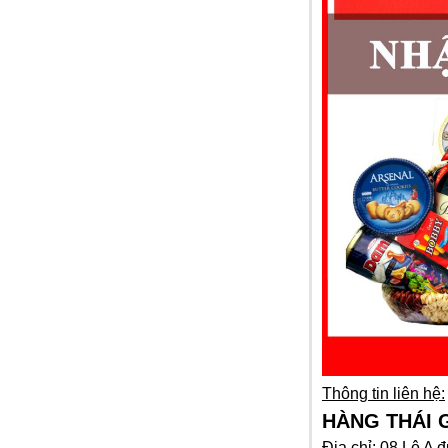
Dầu gội Clear Bạc hà 480ml
99.000 VNĐ
Dầu gội Dove Thái Lan
99.000 VNĐ
Thông tin liên hệ:
HÀNG THÁI G
Địa chỉ: 08 Lô A