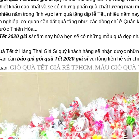
 chiết khấu cao nhất và sẽ có những phẩn quà chất lượng mẫu m
hiều năm trong lĩnh vực làm quà tặng dịp lễ Tết, nhiều năm nay 
h nghiệp, cơ quan cần đặt quà tặng như: các đồng chí ở Quân 
nước Thiên Hòa...
Tết 2020 giá sỉ
năm nay hứa hẹn sẽ có những mẫu quà đẹp nhất
quà Tết ở Hàng Thái Giá Sỉ quý khách hàng sẽ nhận được những
 Bạn cần
báo giá gói quà Tết 2020 giá sỉ
vui lòng liên hệ với ch
GIỎ QUÀ TẾT GIÁ RẺ TPHCM
MẪU GIỎ QUÀ 
quan:
,