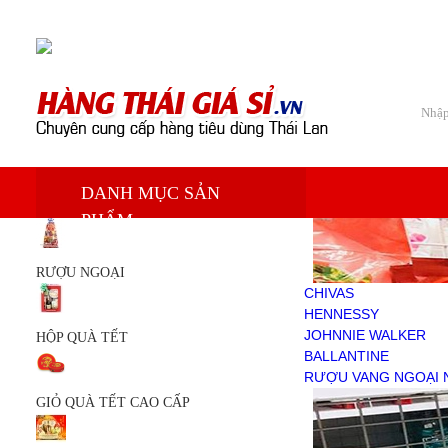
Chào mừng bạn đến với Siêu thị hàng tiêu dùng Thái Lan
Trang chủ
DANH MỤC SẢN
Sản phẩm
PHẨM
RƯỢU NGOẠI
CHIVAS
HENNESSY
RƯỢU NGOẠI
JOHNNIE WALKER
CHIVAS
BALLANTINE
HENNESSY
RƯỢU VANG NGOẠI NHẬP
JOHNNIE WALKER
HỘP QUÀ TẾT
HỘP QUÀ TẾT
BALLANTINE
GIỎ QUÀ TẾT CAO CẤP
RƯỢU VANG NGOẠI 
GIỎ QUÀ TẾT
GIỎ QUÀ TẾT CAO CẤP
KEM TRẮNG DA
DẦU THÁI LAN