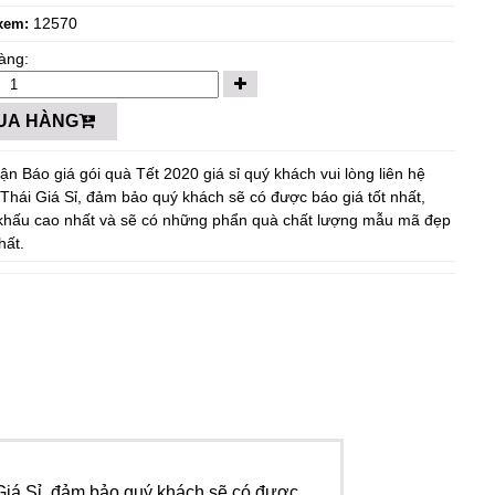
12570
xem:
àng:
UA HÀNG
ận Báo giá gói quà Tết 2020 giá sỉ quý khách vui lòng liên hệ
Thái Giá Sỉ, đảm bảo quý khách sẽ có được báo giá tốt nhất,
 khấu cao nhất và sẽ có những phẩn quà chất lượng mẫu mã đẹp
hất.
Giá Sỉ, đảm bảo quý khách sẽ có được