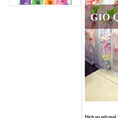
Dầu gội Sunsilk Thái Lan
99.000 VNĐ
Dầu xả TREsemme Thái Lan
99.000 VNĐ
Dịch vụ gói quà