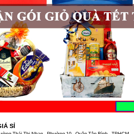
IÁ SỈ
 đường Thái Thị Nhạn - Phường 10 - Quận Tân Bình - TPHCM