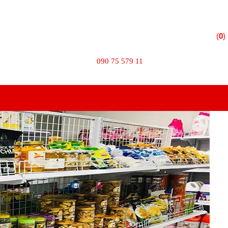
 Phường 10 - Quận Tân Bình - TPHCM
(
0
)
TÌM KIẾM
090 75 579 11