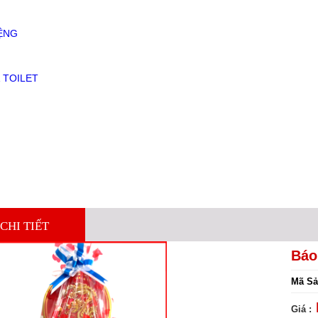
ỆNG
 TOILET
CHI TIẾT
Báo 
Mã Sả
Giá :