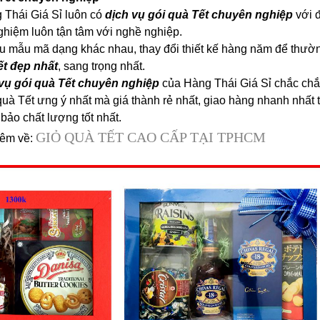
g Thái Giá Sỉ luôn có
dịch vụ gói quà Tết chuyên nghiệp
với đ
ghiệm luôn tận tâm với nghề nghiệp.
ều mẫu mã dạng khác nhau, thay đổi thiết kế hàng năm để thư
ết đẹp nhất
, sang trọng nhất.
 vụ gói quà Tết chuyên nghiệp
của Hàng Thái Giá Sỉ chắc chắn
à Tết ưng ý nhất mà giá thành rẻ nhất, giao hàng nhanh nhất t
bảo chất lượng tốt nhất.
GIỎ QUÀ TẾT CAO CẤP TẠI TPHCM
hêm về: