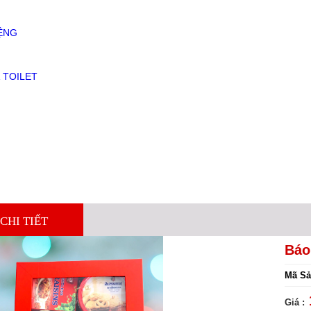
ỆNG
 TOILET
CHI TIẾT
Báo
Mã Sả
Giá :