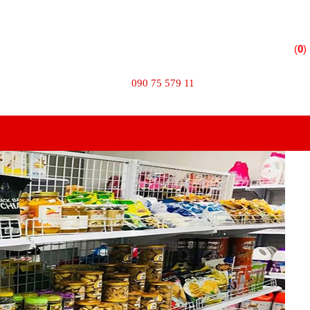
 Phường 10 - Quận Tân Bình - TPHCM
(
0
)
TÌM KIẾM
090 75 579 11