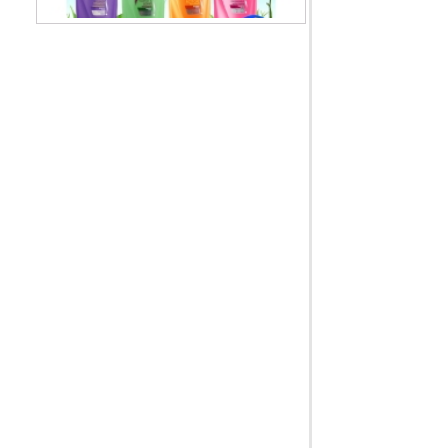
Dầu gội Sunsilk Thái Lan
99.000 VNĐ
Dầu xả TREsemme Thái Lan
99.000 VNĐ