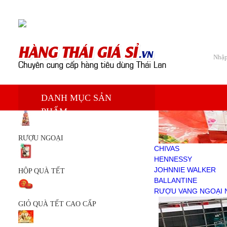
Chào mừng bạn đến với Siêu thị hàng tiêu dùng Thái Lan
Trang chủ
DANH MỤC SẢN
Sản phẩm
PHẨM
RƯỢU NGOẠI
CHIVAS
HENNESSY
RƯỢU NGOẠI
JOHNNIE WALKER
CHIVAS
BALLANTINE
HENNESSY
RƯỢU VANG NGOẠI NHẬP
JOHNNIE WALKER
HỘP QUÀ TẾT
HỘP QUÀ TẾT
BALLANTINE
GIỎ QUÀ TẾT CAO CẤP
RƯỢU VANG NGOẠI 
GIỎ QUÀ TẾT
GIỎ QUÀ TẾT CAO CẤP
KEM TRẮNG DA
DẦU THÁI LAN