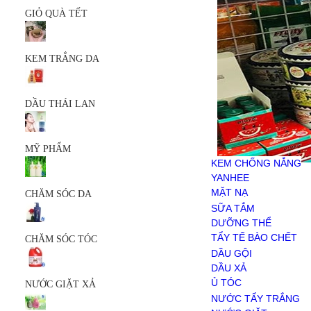
MỸ PHẨM
GIỎ QUÀ TẾT
KEM CHỐNG NẮNG
YANHEE
MẶT NẠ
KEM TRẮNG DA
SERUM
SỮA RỬA MẶT
SẢN PHẨM KHÁC
CHĂM SÓC DA
DẦU THÁI LAN
SỮA TẮM
DƯỠNG THỂ
TẨY TẾ BÀO CHẾT
MỸ PHẨM
CHĂM SÓC TÓC
KEM CHỐNG NẮNG
DẦU GỘI
YANHEE
DẦU XẢ
MẶT NẠ
CHĂM SÓC DA
Ủ TÓC
SERUM
SỮA TẮM
NƯỚC GIẶT XẢ
SỮA RỬA MẶT
DƯỠNG THỂ
NƯỚC TẨY TRẮNG
SẢN PHẨM KHÁC
TẨY TẾ BÀO CHẾT
CHĂM SÓC TÓC
NƯỚC GIẶT
DẦU GỘI
NƯỚC XẢ VẢI
DẦU XẢ
BỘT GIẶT
Ủ TÓC
NƯỚC GIẶT XẢ
HÓA PHẨM
NƯỚC TẨY TRẮNG
CHĂM SÓC RĂNG MIỆNG