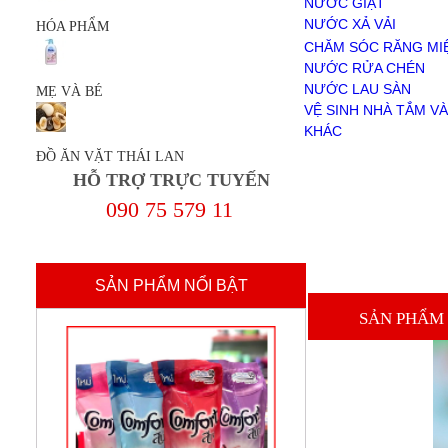
NƯỚC GIẶT
NƯỚC RỬA CHÉN
NƯỚC XẢ VẢI
HÓA PHẨM
NƯỚC LAU SÀN
BỘT GIẶT
CHĂM SÓC RĂNG MI
VỆ SINH NHÀ TẮM VÀ TOILET
NƯỚC RỬA CHÉN
KHÁC
NƯỚC LAU SÀN
MẸ VÀ BÉ
MẸ VÀ BÉ
VỆ SINH NHÀ TẮM VÀ
ĐỒ ĂN VẶT THÁI LAN
KHÁC
Giới Thiệu
ĐỒ ĂN VẶT THÁI LAN
Chính sách mua hàng
HỖ TRỢ TRỰC TUYẾN
Chính sách thanh toán
Thanh Toán
090 75 579 11
liên hệ
SẢN PHẨM NỔI BẬT
SẢN PHẨM 