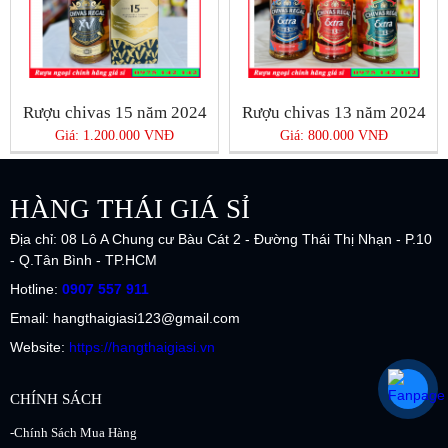
Rượu chivas 15 năm 2024
Rượu chivas 13 năm 2024
Giá: 1.200.000 VNĐ
Giá: 800.000 VNĐ
HÀNG THÁI GIÁ SỈ
Địa chỉ: 08 Lô A Chung cư Bàu Cát 2 - Đường Thái Thị Nhạn - P.10
- Q.Tân Bình - TP.HCM
Hotline:
0907 557 911
Email: hangthaigiasi123@gmail.com
Website:
https://hangthaigiasi.vn
CHÍNH SÁCH
-Chính Sách Mua Hàng