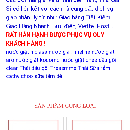
Các đơn hàng sỉ và đi tỉnh bên Hàng Thái Giá
Sỉ có liên kết với các nhà cung cấp dịch vụ
giao nhận Uy tín như: Giao hàng Tiết Kiệm,
Giao Hàng Nhanh, Bưu điện, Viettel Post...
RẤT HÂN HẠNH ĐƯỢC PHỤC VỤ QUÝ
KHÁCH HÀNG !
nước giặt hiclass
nước giặt fineline
nước giặt
aro
nước giặt kodomo
nước giặt dnee
dầu gội
clear Thái
dầu gội Tresemme Thái
Sữa tắm
cathy choo
sữa tắm dê
SẢN PHẨM CÙNG LOẠI