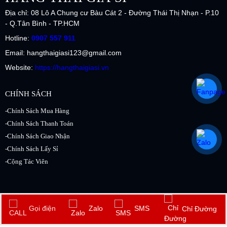
Địa chỉ: 08 Lô A Chung cư Bàu Cát 2 - Đường Thái Thị Nhạn - P.10
- Q.Tân Bình - TP.HCM
Hotline:
0907 557 911
Email: hangthaigiasi123@gmail.com
Website:
https://hangthaigiasi.vn
CHÍNH SÁCH
-Chính Sách Mua Hàng
-Chính Sách Thanh Toán
-Chính Sách Giao Nhận
-Chính Sách Lấy Sỉ
-Cộng Tác Viên
2017 Copyright © by
Hàng Thái Giá Sỉ.vn
. All rights reserved. Design by
Gọi điện
Zalo
SMS
Chỉ Đường
NiNa.vn