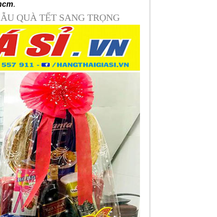
phcm
.
ẪU QUÀ TẾT SANG TRỌNG