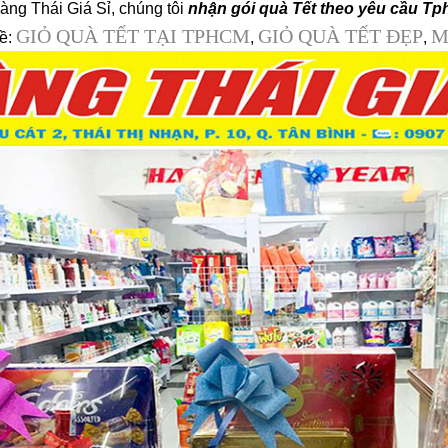
ng Thái Giá Sỉ, chúng tôi
nhận gói quà Tết theo yêu cầu T
GIỎ QUÀ TẾT TẠI TPHCM
GIỎ QUÀ TẾT ĐẸP
M
về:
,
,