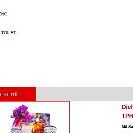
ỆNG
 TOILET
CHI TIẾT
Dịch
TP
Mã Sả