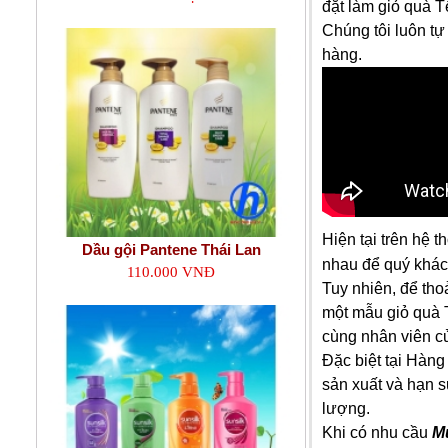
đặt làm giỏ quà T
Chúng tôi luôn t
hàng.
Hiện tại trên hệ 
Dầu gội Pantene Thái Lan
nhau để quý khác
110.000 VNĐ
Tuy nhiên, để tho
một mẫu giỏ quà T
cùng nhân viên củ
Đặc biệt tại Hàng
sản xuất và hạn s
lượng.
Khi có nhu cầu
Mu