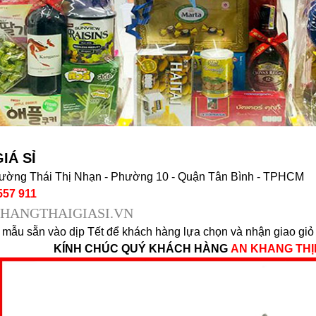
IÁ SỈ
 đường Thái Thị Nhạn - Phường 10 - Quận Tân Bình - TPHCM
557 911
HANGTHAIGIASI.VN
 mẫu sẵn vào dịp Tết để khách hàng lựa chọn và nhận giao giỏ q
KÍNH CHÚC QUÝ KHÁCH HÀNG
AN KHANG TH