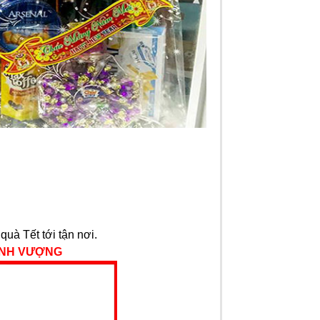
uà Tết tới tận nơi.
ỊNH VƯỢNG