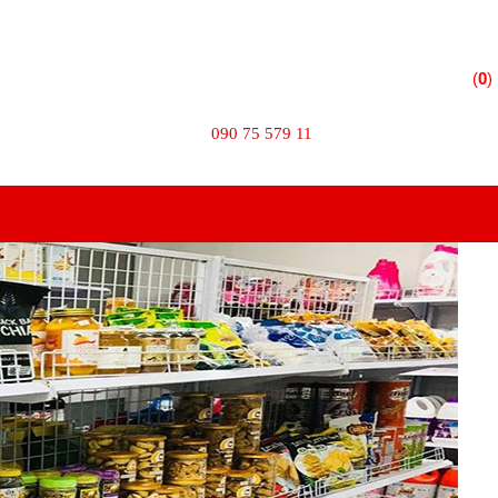
 Phường 10 - Quận Tân Bình - TPHCM
(
0
)
TÌM KIẾM
090 75 579 11