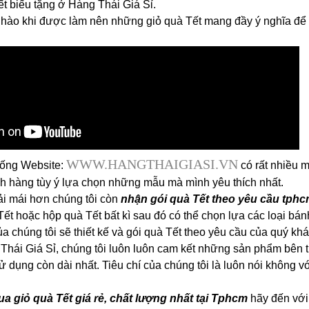
ết biếu tặng ở Hàng Thái Giá Sỉ.
ự hào khi được làm nên những giỏ quà Tết mang đầy ý nghĩa để
WWW.HANGTHAIGIASI.VN
thống Website:
có rất nhiều 
h hàng tùy ý lựa chọn những mẫu mà mình yêu thích nhất.
ải mái hơn chúng tôi còn
nhận gói quà Tết theo yêu cầu tph
ết hoặc hộp quà Tết bất kì sau đó có thể chọn lựa các loại bá
a chúng tôi sẽ thiết kế và gói quà Tết theo yêu cầu của quý kh
 Thái Giá Sỉ, chúng tôi luôn luôn cam kết những sản phẩm bên 
ử dụng còn dài nhất. Tiêu chí của chúng tôi là luôn nói không 
a giỏ quà Tết giá rẻ, chất lượng nhất tại Tphcm
hãy đến vớ