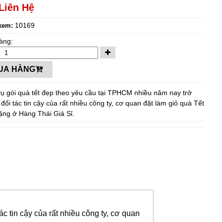
Liên Hệ
10169
xem:
àng:
UA HÀNG
vụ gói quà tết đẹp theo yêu cầu tại TPHCM nhiều năm nay trở
đối tác tin cậy của rất nhiều công ty, cơ quan đặt làm giỏ quà Tết
tặng ở Hàng Thái Giá Sỉ.
c tin cậy của rất nhiều công ty, cơ quan