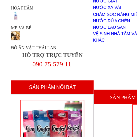
NƯỚC GIẶT
NƯỚC RỬA CHÉN
NƯỚC XẢ VẢI
HÓA PHẨM
NƯỚC LAU SÀN
BỘT GIẶT
CHĂM SÓC RĂNG MI
VỆ SINH NHÀ TẮM VÀ TOILET
NƯỚC RỬA CHÉN
KHÁC
NƯỚC LAU SÀN
MẸ VÀ BÉ
MẸ VÀ BÉ
VỆ SINH NHÀ TẮM VÀ
ĐỒ ĂN VẶT THÁI LAN
KHÁC
Giới Thiệu
ĐỒ ĂN VẶT THÁI LAN
Chính sách mua hàng
HỖ TRỢ TRỰC TUYẾN
Chính sách thanh toán
Thanh Toán
090 75 579 11
liên hệ
SẢN PHẨM NỔI BẬT
SẢN PHẨM 