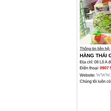
Dầu gội Tresemme Thái Lan
Thông tin liên hệ:
99.000 VNĐ
HÀNG THÁI G
Địa chỉ: 08 Lô A
Điện thoại:
0907 
WWW.
Website:
Chúng tôi luôn có