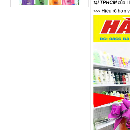
tại TPHCM
của Hà
Hiểu rõ hơn 
>>>
Dầu gội Sunsilk Thái Lan
99.000 VNĐ
Dầu xả TREsemme Thái Lan
99.000 VNĐ