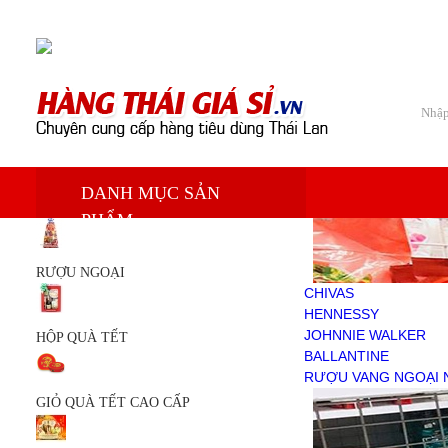
Chào mừng bạn đến với Siêu thị hàng tiêu dùng Thái Lan
Trang chủ
DANH MỤC SẢN
Sản phẩm
PHẨM
RƯỢU NGOẠI
CHIVAS
HENNESSY
RƯỢU NGOẠI
JOHNNIE WALKER
CHIVAS
BALLANTINE
HENNESSY
RƯỢU VANG NGOẠI NHẬP
JOHNNIE WALKER
HỘP QUÀ TẾT
HỘP QUÀ TẾT
BALLANTINE
GIỎ QUÀ TẾT CAO CẤP
RƯỢU VANG NGOẠI 
GIỎ QUÀ TẾT
GIỎ QUÀ TẾT CAO CẤP
KEM TRẮNG DA
DẦU THÁI LAN