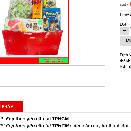
Giá :
Lượt 
Đặt H
M
Dịch 
thành 
biếu 
N PHẨM
tết đẹp theo yêu cầu tại TPHCM
tết đẹp theo yêu cầu tại TPHCM
nhiều năm nay trở thành đối tá