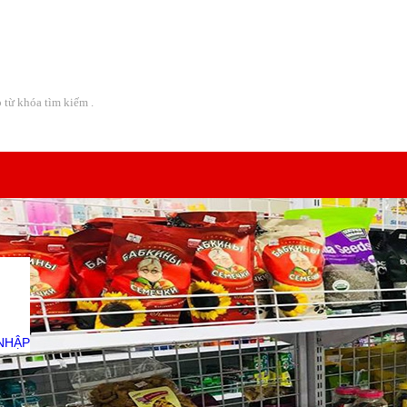
Địa chỉ:
08 Lô A CC Bàu Cát 2 - Đường Thái Thị Nhạn -
NHẬP