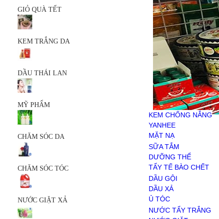
MỸ PHẨM
GIỎ QUÀ TẾT
KEM CHỐNG NẮNG
YANHEE
MẶT NẠ
KEM TRẮNG DA
SERUM
SỮA RỬA MẶT
SẢN PHẨM KHÁC
CHĂM SÓC DA
DẦU THÁI LAN
SỮA TẮM
DƯỠNG THỂ
TẨY TẾ BÀO CHẾT
MỸ PHẨM
CHĂM SÓC TÓC
KEM CHỐNG NẮNG
DẦU GỘI
YANHEE
DẦU XẢ
MẶT NẠ
CHĂM SÓC DA
Ủ TÓC
SERUM
SỮA TẮM
NƯỚC GIẶT XẢ
SỮA RỬA MẶT
DƯỠNG THỂ
NƯỚC TẨY TRẮNG
SẢN PHẨM KHÁC
TẨY TẾ BÀO CHẾT
CHĂM SÓC TÓC
NƯỚC GIẶT
DẦU GỘI
NƯỚC XẢ VẢI
DẦU XẢ
BỘT GIẶT
Ủ TÓC
NƯỚC GIẶT XẢ
HÓA PHẨM
NƯỚC TẨY TRẮNG
CHĂM SÓC RĂNG MIỆNG