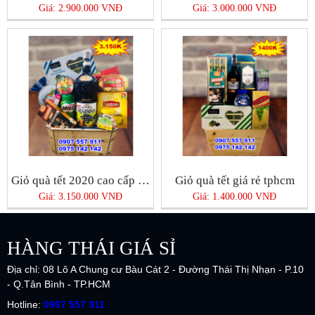
Giá: 2.900.000 VNĐ
Giá: 3.000.000 VNĐ
Giỏ quà tết 2020 cao cấp giá rẻ nhất Tphcm
Giỏ quà tết giá rẻ tphcm
Giá: 3.150.000 VNĐ
Giá: 1.400.000 VNĐ
HÀNG THÁI GIÁ SỈ
Địa chỉ: 08 Lô A Chung cư Bàu Cát 2 - Đường Thái Thị Nhạn - P.10
- Q.Tân Bình - TP.HCM
Hotline:
0907 557 911