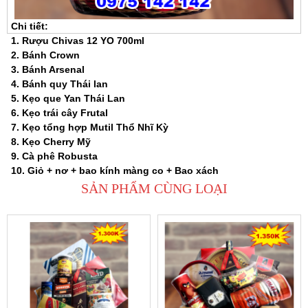
Chi tiết:
1. Rượu Chivas 12 YO 700ml
2. Bánh Crown
3. Bánh Arsenal
4. Bánh quy Thái lan
5. Kẹo que Yan Thái Lan
6. Kẹo trái cây Frutal
7. Kẹo tổng hợp Mutil Thổ Nhĩ Kỳ
8. Kẹo Cherry Mỹ
9. Cà phê Robusta
10. Giỏ + nơ + bao kính màng co + Bao xách
SẢN PHẨM CÙNG LOẠI