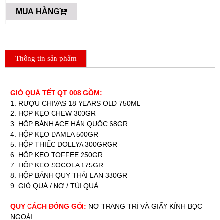
MUA HÀNG
Thông tin sản phẩm
GIỎ QUÀ TẾT QT 008 GỒM:
1. RƯỢU CHIVAS 18 YEARS OLD 750ML
2. HỘP KẸO CHEW 300GR
3. HỘP BÁNH ACE HÀN QUỐC 68GR
4. HỘP KẸO DAMLA 500GR
5. HỘP THIẾC DOLLYA 300GRGR
6. HỘP KẸO TOFFEE 250GR
7. HỘP KẸO SOCOLA 175GR
8. HỘP BÁNH QUY THÁI LAN 380GR
9. GIỎ QUÀ / NƠ / TÚI QUÀ
QUY CÁCH ĐÓNG GÓI:
NƠ TRANG TRÍ VÀ GIẤY KÍNH BỌC
NGOÀI