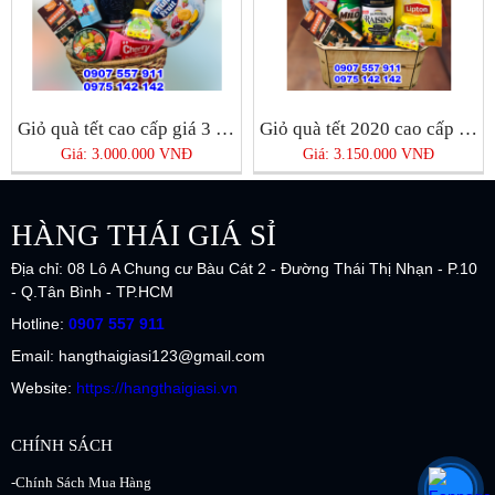
Giỏ quà tết cao cấp giá 3 triệu
Giỏ quà tết 2020 cao cấp giá rẻ nhất Tphcm
Giá: 3.000.000 VNĐ
Giá: 3.150.000 VNĐ
HÀNG THÁI GIÁ SỈ
Địa chỉ: 08 Lô A Chung cư Bàu Cát 2 - Đường Thái Thị Nhạn - P.10
- Q.Tân Bình - TP.HCM
Hotline:
0907 557 911
Email: hangthaigiasi123@gmail.com
Website:
https://hangthaigiasi.vn
CHÍNH SÁCH
-Chính Sách Mua Hàng