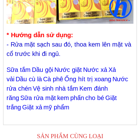
* Hướng dẫn sử dụng:
- Rửa mặt sạch sau đó, t
hoa kem lên mặt và
cổ trước khi đi ngủ.
Sữa tắm
Dầu gội
Nước giặt
Nước xả
Xả
vải
Dầu cù là
Cà phê
Ống hít trị xoang
Nước
rửa chén
Vệ sinh nhà tắm
Kem đánh
răng
Sữa rửa mặt
kem
phấn
cho bé
Giặt
trắng
Giặt xả
mỹ phẩm
SẢN PHẨM CÙNG LOẠI