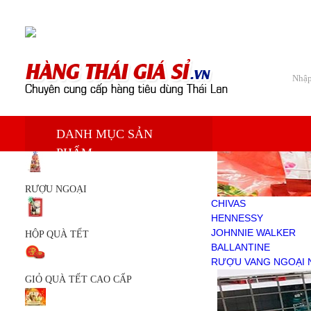
Chào mừng bạn đến với Siêu thị hàng tiêu dùng Thái Lan
Trang chủ
DANH MỤC SẢN
Sản phẩm
PHẨM
RƯỢU NGOẠI
CHIVAS
HENNESSY
RƯỢU NGOẠI
JOHNNIE WALKER
CHIVAS
BALLANTINE
HENNESSY
RƯỢU VANG NGOẠI NHẬP
JOHNNIE WALKER
HỘP QUÀ TẾT
HỘP QUÀ TẾT
BALLANTINE
GIỎ QUÀ TẾT CAO CẤP
RƯỢU VANG NGOẠI 
GIỎ QUÀ TẾT
GIỎ QUÀ TẾT CAO CẤP
KEM TRẮNG DA
DẦU THÁI LAN