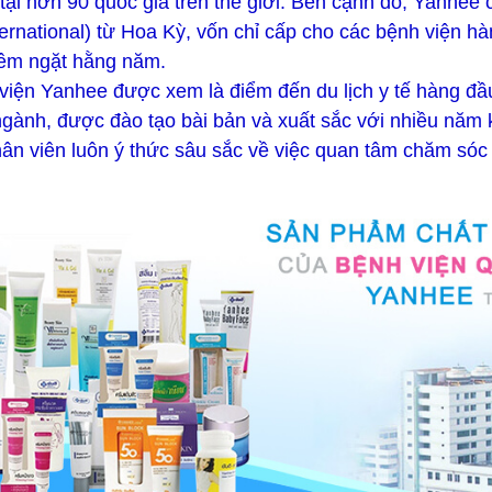
 tại hơn 90 quốc gia trên thế giới. Bên cạnh đó, Yanhee 
rnational) từ Hoa Kỳ, vốn chỉ cấp cho các bệnh viện hà
iêm ngặt hằng năm.
 viện Yanhee được xem là điểm đến du lịch y tế hàng đầ
ngành, được đào tạo bài bản và xuất sắc với nhiều năm 
hân viên luôn ý thức sâu sắc về việc quan tâm chăm sóc