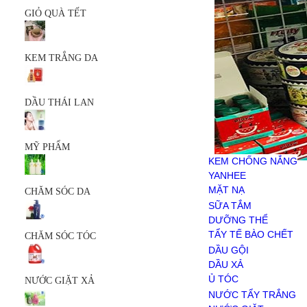
MỸ PHẨM
GIỎ QUÀ TẾT
KEM CHỐNG NẮNG
YANHEE
MẶT NẠ
KEM TRẮNG DA
SERUM
SỮA RỬA MẶT
SẢN PHẨM KHÁC
CHĂM SÓC DA
DẦU THÁI LAN
SỮA TẮM
DƯỠNG THỂ
TẨY TẾ BÀO CHẾT
MỸ PHẨM
CHĂM SÓC TÓC
KEM CHỐNG NẮNG
DẦU GỘI
YANHEE
DẦU XẢ
MẶT NẠ
CHĂM SÓC DA
Ủ TÓC
SERUM
SỮA TẮM
NƯỚC GIẶT XẢ
SỮA RỬA MẶT
DƯỠNG THỂ
NƯỚC TẨY TRẮNG
SẢN PHẨM KHÁC
TẨY TẾ BÀO CHẾT
CHĂM SÓC TÓC
NƯỚC GIẶT
DẦU GỘI
NƯỚC XẢ VẢI
DẦU XẢ
BỘT GIẶT
Ủ TÓC
NƯỚC GIẶT XẢ
HÓA PHẨM
NƯỚC TẨY TRẮNG
CHĂM SÓC RĂNG MIỆNG