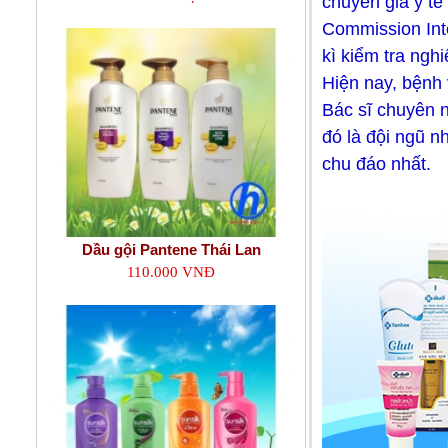
chuyên gia y tế
Commission Inte
kì kiểm tra ngh
Hiện nay, bệnh
Bác sĩ chuyên 
đó là đội ngũ n
chu đáo nhất.
Dầu gội Pantene Thái Lan
110.000 VNĐ