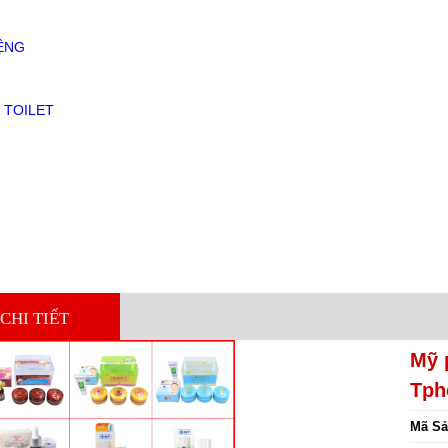
ỆNG
 TOILET
CHI TIẾT
Mỹ 
Tp
Mã Sả