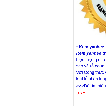
Dầu gội Tresemme Thái Lan
* Kem yanhee t
99.000 VNĐ
Kem yanhee trị
hiện tượng dị 
sẹo và rỗ do mụ
Với Công thức C
khít lỗ chân lô
>>>Để tìm hiểu
ĐÂY