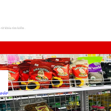
Địa chỉ:
08 Lô A CC Bàu Cát 2 - Đường Thái Thị Nhạn -
NHẬP