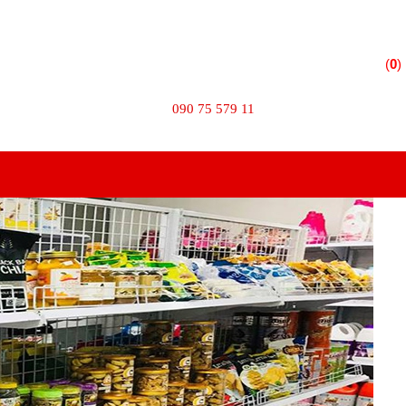
 Phường 10 - Quận Tân Bình - TPHCM
(
0
)
TÌM KIẾM
090 75 579 11