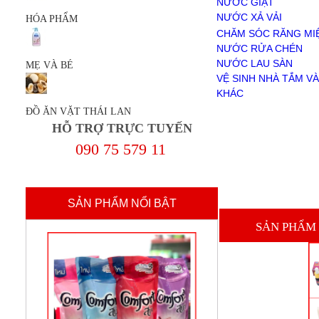
NƯỚC GIẶT
NƯỚC RỬA CHÉN
NƯỚC XẢ VẢI
HÓA PHẨM
NƯỚC LAU SÀN
BỘT GIẶT
CHĂM SÓC RĂNG MI
VỆ SINH NHÀ TẮM VÀ TOILET
NƯỚC RỬA CHÉN
KHÁC
NƯỚC LAU SÀN
MẸ VÀ BÉ
MẸ VÀ BÉ
VỆ SINH NHÀ TẮM VÀ
ĐỒ ĂN VẶT THÁI LAN
KHÁC
Giới Thiệu
ĐỒ ĂN VẶT THÁI LAN
Chính sách mua hàng
HỖ TRỢ TRỰC TUYẾN
Chính sách thanh toán
Thanh Toán
090 75 579 11
liên hệ
SẢN PHẨM NỔI BẬT
SẢN PHẨM 