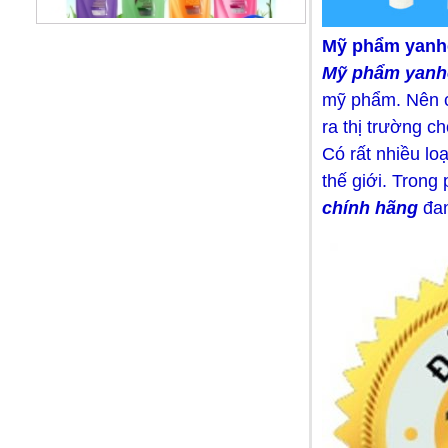
Mỹ phẩm yanhe
Mỹ phẩm yanhe
Dầu gội Sunsilk Thái Lan
mỹ phẩm. Nên ch
99.000 VNĐ
ra thị trường c
Có rất nhiều lo
thế giới. Trong
chính hãng
đan
Dầu xả TREsemme Thái Lan
99.000 VNĐ