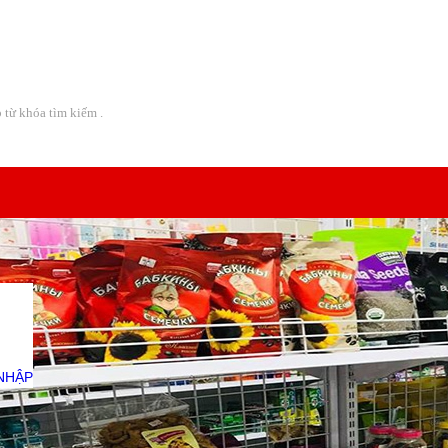
Địa chỉ:
08 Lô A CC Bàu Cát 2 - Đường Thái Thị Nhạn -
NHẬP