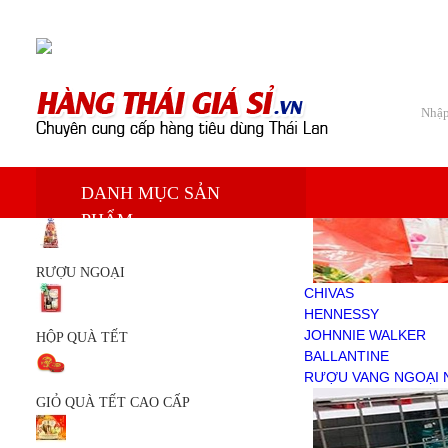
Chào mừng bạn đến với Siêu thị hàng tiêu dùng Thái Lan
Trang chủ
DANH MỤC SẢN
Sản phẩm
PHẨM
RƯỢU NGOẠI
CHIVAS
HENNESSY
RƯỢU NGOẠI
JOHNNIE WALKER
CHIVAS
BALLANTINE
HENNESSY
RƯỢU VANG NGOẠI NHẬP
JOHNNIE WALKER
HỘP QUÀ TẾT
HỘP QUÀ TẾT
BALLANTINE
GIỎ QUÀ TẾT CAO CẤP
RƯỢU VANG NGOẠI 
GIỎ QUÀ TẾT
GIỎ QUÀ TẾT CAO CẤP
KEM TRẮNG DA
DẦU THÁI LAN