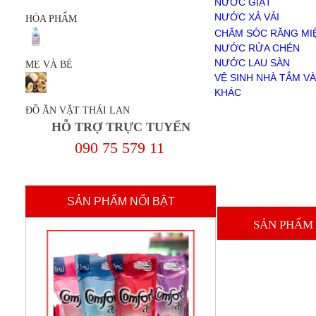
NƯỚC GIẶT
NƯỚC RỬA CHÉN
NƯỚC XẢ VẢI
HÓA PHẨM
NƯỚC LAU SÀN
BỘT GIẶT
CHĂM SÓC RĂNG MI
VỆ SINH NHÀ TẮM VÀ TOILET
NƯỚC RỬA CHÉN
KHÁC
NƯỚC LAU SÀN
MẸ VÀ BÉ
MẸ VÀ BÉ
VỆ SINH NHÀ TẮM VÀ
ĐỒ ĂN VẶT THÁI LAN
KHÁC
Giới Thiệu
ĐỒ ĂN VẶT THÁI LAN
Chính sách mua hàng
HỖ TRỢ TRỰC TUYẾN
Chính sách thanh toán
Thanh Toán
090 75 579 11
liên hệ
SẢN PHẨM NỔI BẬT
SẢN PHẨM 