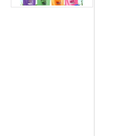
Dầu gội Sunsilk Thái Lan
99.000 VNĐ
Dầu xả TREsemme Thái Lan
99.000 VNĐ