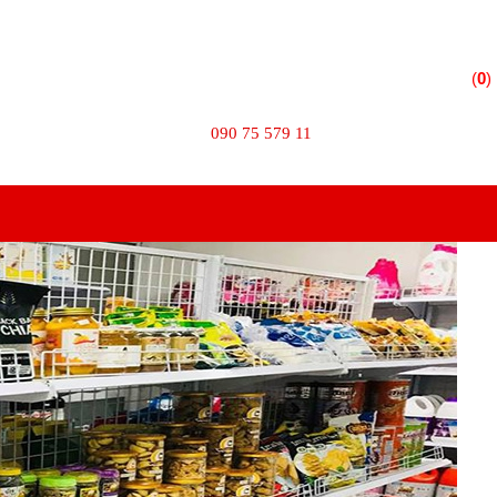
 Phường 10 - Quận Tân Bình - TPHCM
(
0
)
TÌM KIẾM
090 75 579 11