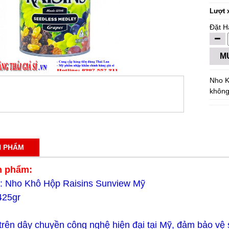
Lượt 
Đặt H
M
Nho K
không
N PHẨM
n phẩm:
: Nho Khô Hộp Raisins Sunview Mỹ
425gr
trên dây chuyền công nghệ hiện đại tại Mỹ, đảm bảo vệ