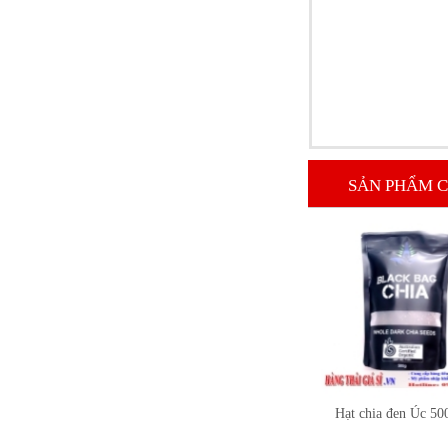
Dầu gội Clear Bạc hà 480ml
99.000 VNĐ
SẢN PHẨM C
Dầu gội Dove Thái Lan
99.000 VNĐ
Hạt chia đen Úc 5