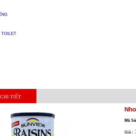
ỆNG
 TOILET
CHI TIẾT
Nho
Mã Sả
Giá :