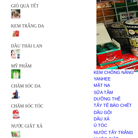
MỸ PHẨM
GIỎ QUÀ TẾT
KEM CHỐNG NẮNG
YANHEE
MẶT NẠ
KEM TRẮNG DA
SERUM
SỮA RỬA MẶT
SẢN PHẨM KHÁC
CHĂM SÓC DA
DẦU THÁI LAN
SỮA TẮM
DƯỠNG THỂ
TẨY TẾ BÀO CHẾT
MỸ PHẨM
CHĂM SÓC TÓC
KEM CHỐNG NẮNG
DẦU GỘI
YANHEE
DẦU XẢ
MẶT NẠ
CHĂM SÓC DA
Ủ TÓC
SERUM
SỮA TẮM
NƯỚC GIẶT XẢ
SỮA RỬA MẶT
DƯỠNG THỂ
NƯỚC TẨY TRẮNG
SẢN PHẨM KHÁC
TẨY TẾ BÀO CHẾT
CHĂM SÓC TÓC
NƯỚC GIẶT
DẦU GỘI
NƯỚC XẢ VẢI
DẦU XẢ
BỘT GIẶT
Ủ TÓC
NƯỚC GIẶT XẢ
HÓA PHẨM
NƯỚC TẨY TRẮNG
CHĂM SÓC RĂNG MIỆNG