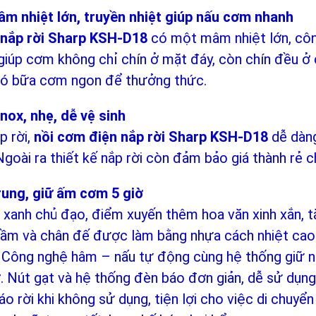
m nhiệt lớn, truyền nhiệt giúp nấu cơm nhanh
 nắp rời Sharp KSH-D18
có một mâm nhiệt lớn, cô
 giúp cơm không chỉ chín ở mặt đáy, còn chín đều ở 
 có bữa cơm ngon để thưởng thức.
nox, nhẹ, dễ vệ sinh
p rời,
n
ồi cơm điện nắp rời Sharp KSH-D18
dễ dàng
goài ra thiết kế nắp rời còn đảm bảo giá thành rẻ 
trung, giữ ấm cơm 5 giờ
 xanh chủ đạo, điểm xuyến thêm hoa văn xinh xắn, t
 cầm và chân đế được làm bằng nhựa cách nhiệt cao
. Công nghệ hâm – nấu tự động cùng hệ thống giữ nh
. Nút gạt và hệ thống đèn báo đơn giản, dễ sử dụng
áo rời khi không sử dụng, tiện lợi cho việc di chuyể