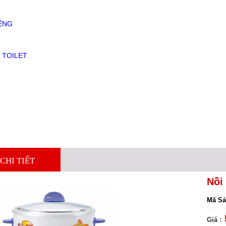
ỆNG
 TOILET
CHI TIẾT
Nồi
Mã Sả
Giá :