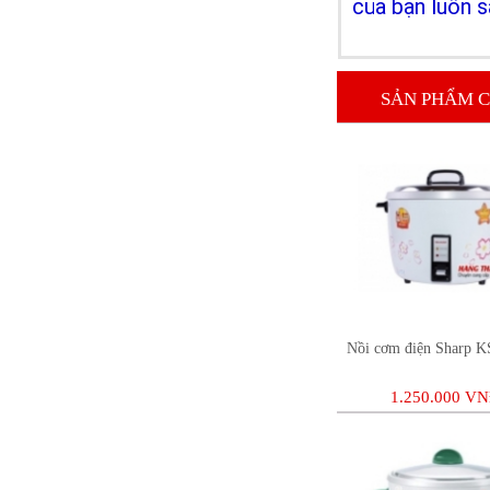
của bạn luôn s
SẢN PHẨM C
Dầu gội Tresemme Thái Lan
99.000 VNĐ
Nồi cơm điện Sharp 
1.250.000 V