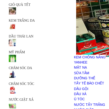
MỸ PHẨM
GIỎ QUÀ TẾT
KEM CHỐNG NẮNG
YANHEE
MẶT NẠ
KEM TRẮNG DA
SERUM
SỮA RỬA MẶT
SẢN PHẨM KHÁC
CHĂM SÓC DA
DẦU THÁI LAN
SỮA TẮM
DƯỠNG THỂ
TẨY TẾ BÀO CHẾT
MỸ PHẨM
CHĂM SÓC TÓC
KEM CHỐNG NẮNG
DẦU GỘI
YANHEE
DẦU XẢ
MẶT NẠ
CHĂM SÓC DA
Ủ TÓC
SERUM
SỮA TẮM
NƯỚC GIẶT XẢ
SỮA RỬA MẶT
DƯỠNG THỂ
NƯỚC TẨY TRẮNG
SẢN PHẨM KHÁC
TẨY TẾ BÀO CHẾT
CHĂM SÓC TÓC
NƯỚC GIẶT
DẦU GỘI
NƯỚC XẢ VẢI
DẦU XẢ
BỘT GIẶT
Ủ TÓC
NƯỚC GIẶT XẢ
HÓA PHẨM
NƯỚC TẨY TRẮNG
CHĂM SÓC RĂNG MIỆNG