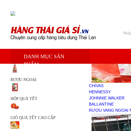
Chào mừng bạn đến với Siêu thị hàng tiêu dùng Thái Lan
Trang chủ
DANH MỤC SẢN
Sản phẩm
PHẨM
RƯỢU NGOẠI
CHIVAS
HENNESSY
RƯỢU NGOẠI
JOHNNIE WALKER
CHIVAS
BALLANTINE
HENNESSY
RƯỢU VANG NGOẠI NHẬP
JOHNNIE WALKER
HỘP QUÀ TẾT
HỘP QUÀ TẾT
BALLANTINE
GIỎ QUÀ TẾT CAO CẤP
RƯỢU VANG NGOẠI 
GIỎ QUÀ TẾT
GIỎ QUÀ TẾT CAO CẤP
KEM TRẮNG DA
DẦU THÁI LAN