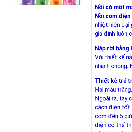
Nồi có một mâ
Nồi cơm điện
Dầu gội Sunsilk Thái Lan
nhiệt hiện đại
99.000 VNĐ
gia đình luôn
Nắp rời bằng i
Với thiết kế nắ
nhanh chóng. N
Thiết kế trẻ 
Hai màu trắng,
Ngoài ra, tay
Dầu xả TREsemme Thái Lan
cách điện tốt
99.000 VNĐ
cơm đến 5 giờ
điện có thể th