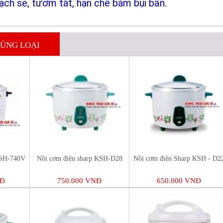
ạch sẽ, tươm tất, hạn chế bám bụi bẩn.
ÙNG LOẠI
KSH-740V
Nồi cơm điện sharp KSH-D28
Nồi cơm điện Sharp KSH - D2
NĐ
750.000 VNĐ
650.000 VNĐ