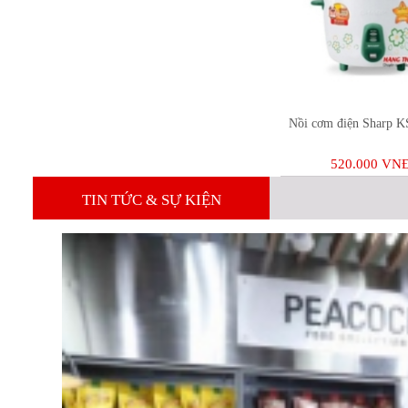
Dầu gội Clear Bạc hà 480ml
99.000 VNĐ
Nồi cơm điện Sharp K
520.000 VN
TIN TỨC & SỰ KIỆN
Dầu gội Dove Thái Lan
99.000 VNĐ