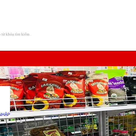
Địa chỉ:
08 Lô A CC Bàu Cát 2 - Đường Thái Thị Nhạn -
NHẬP