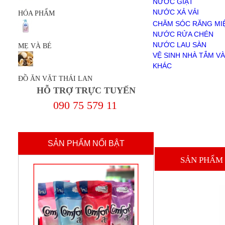
NƯỚC GIẶT
NƯỚC RỬA CHÉN
NƯỚC XẢ VẢI
HÓA PHẨM
NƯỚC LAU SÀN
BỘT GIẶT
CHĂM SÓC RĂNG MI
VỆ SINH NHÀ TẮM VÀ TOILET
NƯỚC RỬA CHÉN
KHÁC
NƯỚC LAU SÀN
MẸ VÀ BÉ
MẸ VÀ BÉ
VỆ SINH NHÀ TẮM VÀ
ĐỒ ĂN VẶT THÁI LAN
KHÁC
Giới Thiệu
ĐỒ ĂN VẶT THÁI LAN
Chính sách mua hàng
HỖ TRỢ TRỰC TUYẾN
Chính sách thanh toán
Thanh Toán
090 75 579 11
liên hệ
SẢN PHẨM NỔI BẬT
SẢN PHẨM 