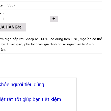
3357
xem:
àng:
UA HÀNG
ơm điện nắp rời Sharp KSH-D18 có dung tích 1.8L, một lần có thể
ược 1.5kg gạo, phù hợp với gia đình có số người ăn từ 4 - 6
 ăn.
khỏe người tiêu dùng.
t rất tốt giúp bạn tiết kiệm