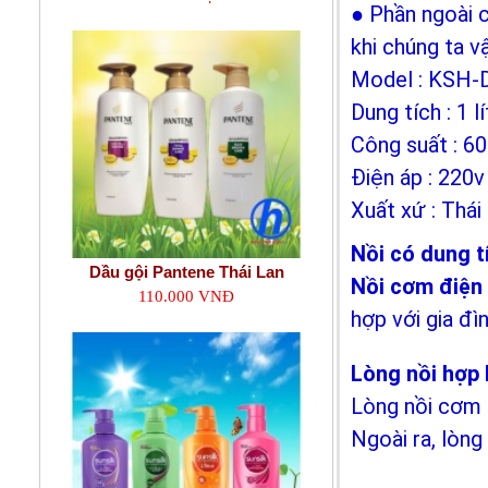
● Phần ngoài 
khi chúng ta vậ
Model : KSH-
Dung tích : 1 lí
Công suất : 60
Điện áp : 220v
Xuất xứ : Thái
Nồi có dung t
Dầu gội Pantene Thái Lan
Nồi cơm điện
110.000 VNĐ
hợp với gia đì
Lòng nồi hợp 
Lòng nồi cơm 
Ngoài ra, lòng