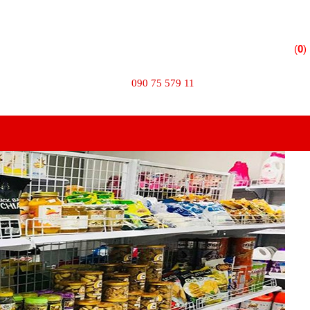
 Phường 10 - Quận Tân Bình - TPHCM
(
0
)
TÌM KIẾM
090 75 579 11