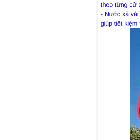
theo từng cử 
- Nước xả vải
giúp tiết kiệm
Dầu gội Tresemme Thái Lan
99.000 VNĐ