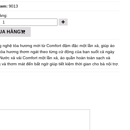
9013
xem:
àng:
UA HÀNG
g nghệ tỏa hương mới từ Comfort đậm đặc một lần xả, giúp áo
tỏa hương thơm ngát theo từng cử động của bạn suốt cả ngày
- Nước xả vải Comfort một lần xả, áo quần hoàn toàn sạch xà
 và thơm mát đến bất ngờ giúp tiết kiệm thời gian cho bà nội trợ.