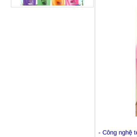
Dầu gội Sunsilk Thái Lan
99.000 VNĐ
Dầu xả TREsemme Thái Lan
99.000 VNĐ
- Công nghệ t