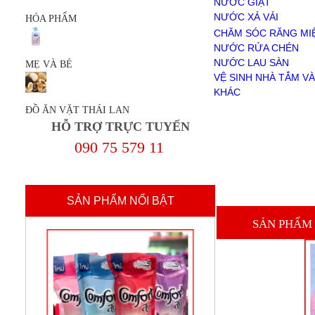
NƯỚC GIẶT
NƯỚC RỬA CHÉN
NƯỚC XẢ VẢI
HÓA PHẨM
NƯỚC LAU SÀN
BỘT GIẶT
CHĂM SÓC RĂNG MI
VỆ SINH NHÀ TẮM VÀ TOILET
NƯỚC RỬA CHÉN
KHÁC
NƯỚC LAU SÀN
MẸ VÀ BÉ
MẸ VÀ BÉ
VỆ SINH NHÀ TẮM VÀ
ĐỒ ĂN VẶT THÁI LAN
KHÁC
Giới Thiệu
ĐỒ ĂN VẶT THÁI LAN
Chính sách mua hàng
HỖ TRỢ TRỰC TUYẾN
Chính sách thanh toán
Thanh Toán
090 75 579 11
liên hệ
SẢN PHẨM NỔI BẬT
SẢN PHẨM 