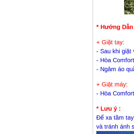
Dầu gội Clear Bạc hà 480ml
99.000 VNĐ
* Hướng Dẫn
+ Giặt tay:
- Sau khi giặt
- Hòa Comfor
- Ngâm áo quầ
+ Giặt máy:
Dầu gội Dove Thái Lan
- Hòa Comfor
99.000 VNĐ
* Lưu ý :
Để xa tầm ta
và tránh ánh s