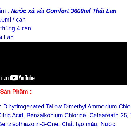
ẩm :
Nước xả vải Comfort 3600ml Thái Lan
00ml / can
 thùng 4 can
ái Lan
 Sản Phẩm :
: Dihydrogenated Tallow Dimethyl Ammonium Chlor
Citric Acid, Benzalkonium Chloride, Ceteareath-25,
-Benzisothiazolin-3-One, Chất tạo màu, Nước.