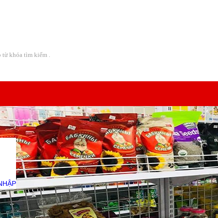
Địa chỉ:
08 Lô A CC Bàu Cát 2 - Đường Thái Thị Nhạn -
NHẬP