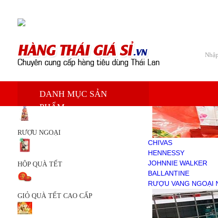
Chào mừng bạn đến với Siêu thị hàng tiêu dùng Thái Lan
Trang chủ
DANH MỤC SẢN
Sản phẩm
PHẨM
RƯỢU NGOẠI
CHIVAS
HENNESSY
RƯỢU NGOẠI
JOHNNIE WALKER
CHIVAS
BALLANTINE
HENNESSY
RƯỢU VANG NGOẠI NHẬP
JOHNNIE WALKER
HỘP QUÀ TẾT
HỘP QUÀ TẾT
BALLANTINE
GIỎ QUÀ TẾT CAO CẤP
RƯỢU VANG NGOẠI 
GIỎ QUÀ TẾT
GIỎ QUÀ TẾT CAO CẤP
KEM TRẮNG DA
DẦU THÁI LAN