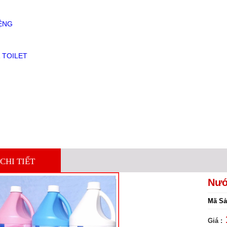
ỆNG
 TOILET
CHI TIẾT
Nướ
Mã Sả
Giá :