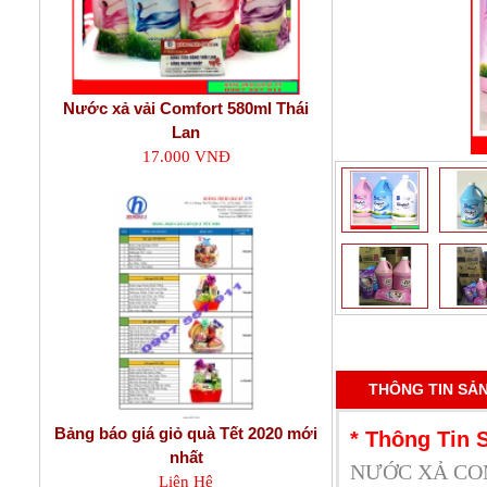
Nước xả vải Comfort 580ml Thái
Lan
17.000 VNĐ
THÔNG TIN SẢ
Bảng báo giá giỏ quà Tết 2020 mới
* Thông Tin 
nhất
NƯỚC XẢ CO
Liên Hệ