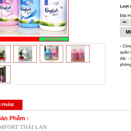
Lượt 
Đặt H
M
- Côn
quần 
dài. 
phòng
N PHẨM
Sản Phẩm :
MFORT THÁI LAN