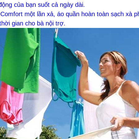
động của bạn suốt cả ngày dài.
 Comfort một lần xả, áo quần hoàn toàn sạch xà 
 thời gian cho bà nội trợ.