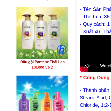
- Tên Sản Ph
- Thể tích: 36
- Quy cách: 1
- Xuất xứ: Th
Dầu gội Pantene Thái Lan
110.000 VNĐ
* Công Dụng
- Thành phần 
Stearic Acid, 
Chloride, 1;2