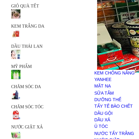
MỸ PHẨM
GIỎ QUÀ TẾT
KEM CHỐNG NẮNG
YANHEE
MẶT NẠ
KEM TRẮNG DA
SERUM
SỮA RỬA MẶT
SẢN PHẨM KHÁC
CHĂM SÓC DA
DẦU THÁI LAN
SỮA TẮM
DƯỠNG THỂ
TẨY TẾ BÀO CHẾT
MỸ PHẨM
CHĂM SÓC TÓC
KEM CHỐNG NẮNG
DẦU GỘI
YANHEE
DẦU XẢ
MẶT NẠ
CHĂM SÓC DA
Ủ TÓC
SERUM
SỮA TẮM
NƯỚC GIẶT XẢ
SỮA RỬA MẶT
DƯỠNG THỂ
NƯỚC TẨY TRẮNG
SẢN PHẨM KHÁC
TẨY TẾ BÀO CHẾT
CHĂM SÓC TÓC
NƯỚC GIẶT
DẦU GỘI
NƯỚC XẢ VẢI
DẦU XẢ
BỘT GIẶT
Ủ TÓC
NƯỚC GIẶT XẢ
HÓA PHẨM
NƯỚC TẨY TRẮNG
CHĂM SÓC RĂNG MIỆNG