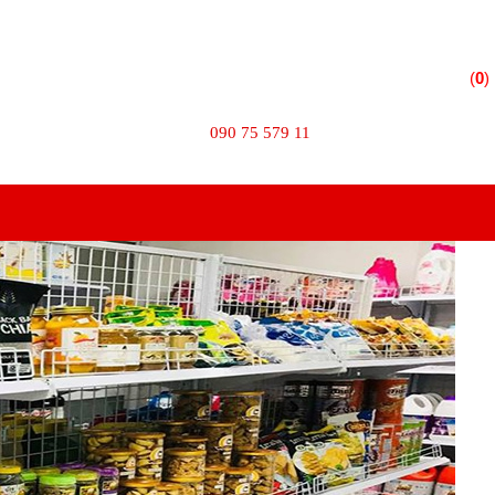
 Phường 10 - Quận Tân Bình - TPHCM
(
0
)
TÌM KIẾM
090 75 579 11