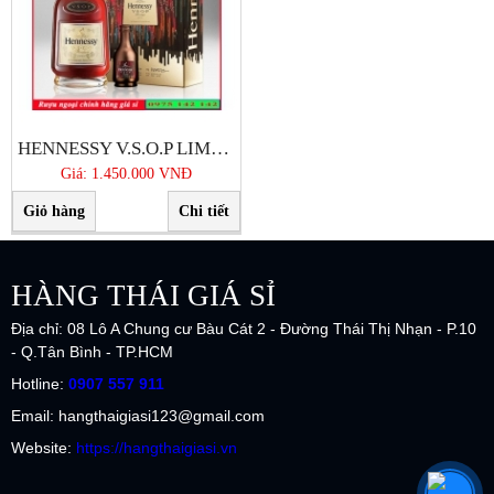
HENNESSY V.S.O.P LIMITED 2018
Giá: 1.450.000 VNĐ
Giỏ hàng
Chi tiết
HÀNG THÁI GIÁ SỈ
Địa chỉ: 08 Lô A Chung cư Bàu Cát 2 - Đường Thái Thị Nhạn - P.10
- Q.Tân Bình - TP.HCM
Hotline:
0907 557 911
Email: hangthaigiasi123@gmail.com
Website:
https://hangthaigiasi.vn