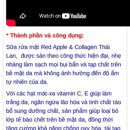
* Thành phần và công dụng:
Sữa rửa mặt Red Apple & Collagen Thái
Lan, được sản theo công thức hiện đại, nhẹ
nhàng làm sạch mọi bụi bẩn và tạp chất trên
bề mặt da mà không ảnh hưởng đến độ ẩm
tự nhiên của da.
Với các hạt mát-xa vitamin C, E giúp làm
trắng da, ngăn ngừa lão hóa và tinh chất táo
bổ sung dưỡng chất, sản phẩm giúp loại bỏ
lớp tế bào chết trên bề mặt da, đồng thời
tăng cường khả năng chống oxy hóa, tái tạo