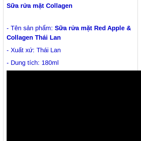
Sữa rửa mặt Collagen
- Tên sản phẩm:
Sữa rửa mặt Red Apple &
Collagen Thái Lan
- Xuất xứ: Thái Lan
- Dung tích: 180ml