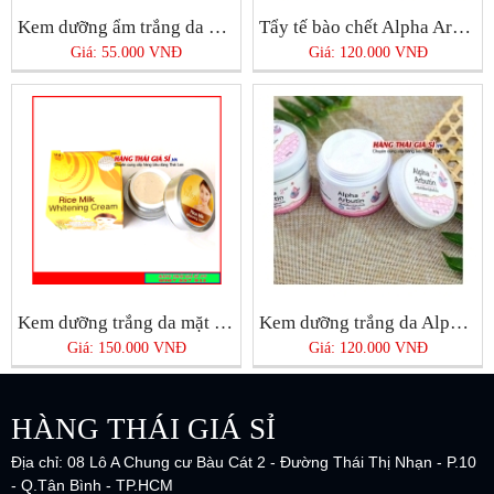
Kem dưỡng ẩm trắng da Vitamin E ARON
Tẩy tế bào chết Alpha Arbutin 3 Plus +
Giá: 55.000 VNĐ
Giá: 120.000 VNĐ
Kem dưỡng trắng da mặt Rice Milk
Kem dưỡng trắng da Alpha Arbutin
Giá: 150.000 VNĐ
Giá: 120.000 VNĐ
HÀNG THÁI GIÁ SỈ
Địa chỉ: 08 Lô A Chung cư Bàu Cát 2 - Đường Thái Thị Nhạn - P.10
- Q.Tân Bình - TP.HCM