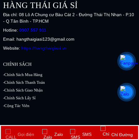
HÀNG THÁI GIÁ SỈ
Địa chỉ: 08 Lô A Chung cư Bàu Cát 2 - Đường Thái Thị Nhạn - P.10
- Q.Tân Bình - TP.HCM
Hotline:
0907 557 911
Email: hangthaigiasi123@gmail.com
Website:
https://hangthaigiasi.vn
CHÍNH SÁCH
-Chính Sách Mua Hàng
-Chính Sách Thanh Toán
-Chính Sách Giao Nhận
-Chính Sách Lấy Sỉ
-Cộng Tác Viên
2017 Copyright © by
Hàng Thái Giá Sỉ.vn
. All rights reserved. Design by
Gọi điện
Zalo
SMS
Chỉ Đường
NiNa.vn