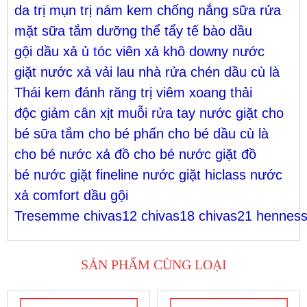
da
trị mụn
trị nám
kem chống nắng
sữa rửa
mặt
sữa tắm
dưỡng thể
tẩy tế bào
dầu
gội
dầu xả
ủ tóc
viên xả khô downy
nước
giặt
nước xả vải
lau nhà
rửa chén
dầu cù là
Thái
kem đánh răng
trị viêm xoang
thải
độc
giảm cân
xịt muỗi
rửa tay
nước giặt cho
bé
sữa tắm cho bé
phấn cho bé
dầu cù là
cho bé
nước xả đồ cho bé
nước giặt đồ
bé
nước giặt fineline
nước giặt hiclass
nước
xả comfort
dầu gội
Tresemme
chivas12
chivas18
chivas21
hennes
SẢN PHẨM CÙNG LOẠI