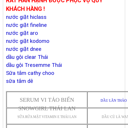
RẤT HÂN HẠNH ĐƯỢC PHỤC VỤ QUÝ
KHÁCH HÀNG !
nước giặt hiclass
nước giặt fineline
nước giặt aro
nước giặt kodomo
nước giặt dnee
dầu gội clear Thái
dầu gội Tresemme Thái
Sữa tắm cathy choo
sữa tắm dê
SERUM VI TẢO BIỂN
DẦU LĂN THẢO 
SNOWGIRL THÁI LAN
SỮA RỬA MẶT VITAMIN E THÁI LAN
DẦU CÙ LÀ WA