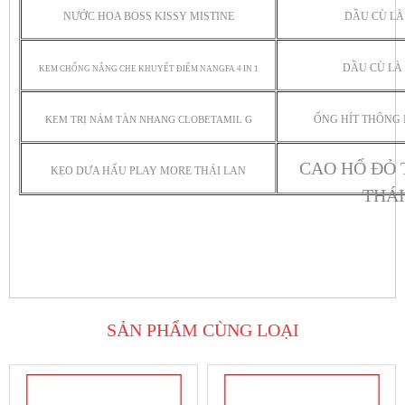
NƯỚC HOA BOSS KISSY MISTINE
DẦU CÙ LÀ
DẦU CÙ LÀ 
KEM CHỐNG NẮNG CHE KHUYẾT ĐIỂM NANGFA 4 IN 1
ỐNG HÍT THÔNG 
KEM TRỊ NÁM TÀN NHANG CLOBETAMIL G
CAO HỔ ĐỎ 
KẸO DƯA HẤU PLAY MORE THÁI LAN
THÁI
SẢN PHẨM CÙNG LOẠI