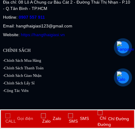
Địa chỉ: 08 Lô A Chung cư Bàu Cát 2 - Đường Thái Thị Nhạn - P.10
- Q.Tân Bình - TP.HCM
Hotline:
0907 557 911
Email: hangthaigiasi123@gmail.com
Website:
https://hangthaigiasi.vn
CHÍNH SÁCH
-Chính Sách Mua Hàng
-Chính Sách Thanh Toán
-Chính Sách Giao Nhận
-Chính Sách Lấy Sỉ
-Cộng Tác Viên
2017 Copyright © by
Hàng Thái Giá Sỉ.vn
. All rights reserved. Design by
Gọi điện
Zalo
SMS
Chỉ Đường
NiNa.vn