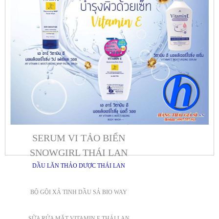
SERUM VI TẢO BIỂN
SNOWGIRL THÁI LAN
DẦU LĂN THẢO DƯỢC THÁI LAN
BỘ GỘI XẢ TINH DẦU SẢ BIO WAY
SỮA RỬA MẶT VITAMIN E THÁI LAN