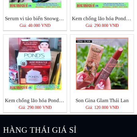
Serum vi tảo biển Snowgirl Thái Lan
Kem chống lão hóa Pond’s Age Miracle Night Cream
Giá: 40.000 VNĐ
Giá: 290.000 VNĐ
Kem chống lão hóa Pond’s Age Miracle Day Cream
Son Gina Glam Thái Lan
Giá: 290.000 VNĐ
Giá: 120.000 VNĐ
HÀNG THÁI GIÁ SỈ