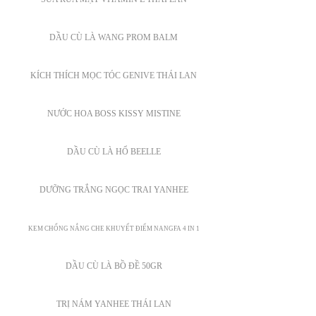
DẦU CÙ LÀ WANG PROM BALM
KÍCH THÍCH MỌC TÓC GENIVE THÁI LAN
NƯỚC HOA BOSS KISSY MISTINE
DẦU CÙ LÀ HỔ BEELLE
DƯỠNG TRẮNG NGỌC TRAI YANHEE
KEM CHỐNG NẮNG CHE KHUYẾT ĐIỂM NANGFA 4 IN 1
DẦU CÙ LÀ BỒ ĐỀ 50GR
TRỊ NÁM YANHEE THÁI LAN