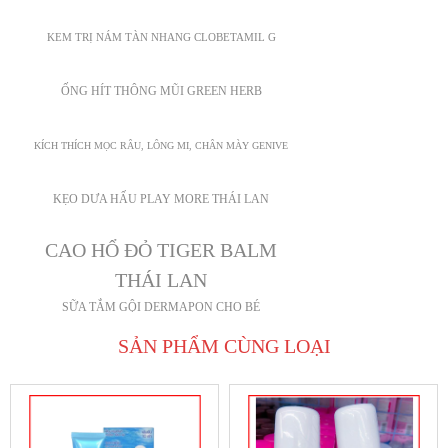
KEM TRỊ NÁM TÀN NHANG CLOBETAMIL G
ỐNG HÍT THÔNG MŨI GREEN HERB
KÍCH THÍCH MỌC RÂU, LÔNG MI, CHÂN MÀY GENIVE
KẸO DƯA HẤU PLAY MORE THÁI LAN
CAO HỔ ĐỎ TIGER BALM
THÁI LAN
SỮA TẮM GỘI DERMAPON CHO BÉ
SẢN PHẨM CÙNG LOẠI