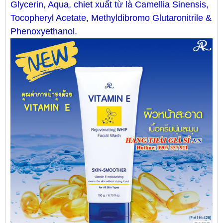
Glycerin, Aqua, chiet xuất từ là Camellia Sinensis,
Tocopheryl Acetate, Methyldibromo Glutaronitrile &
Phenoxyethanol.