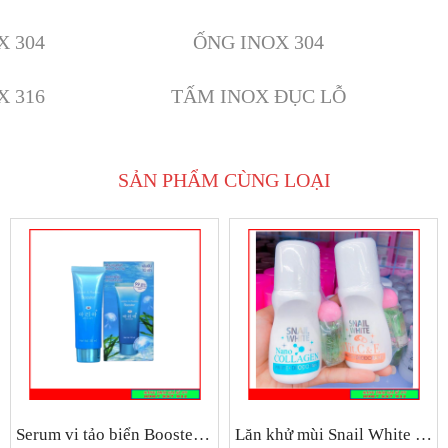
X 304
ỐNG INOX 304
X 316
TẤM INOX ĐỤC LỖ
SẢN PHẨM CÙNG LOẠI
Serum vi tảo biển Booster Thái Lan
Lăn khử mùi Snail White Thái Lan