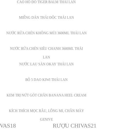
CAO HỔ ĐỎ TIGER BALM THÁI LAN
MIẾNG DÁN THẢI ĐỘC THÁI LAN
NƯỚC RỬA CHÉN KHÔNG MÙI 3600ML THÁI LAN
NƯỚC RỬA CHÉN SIÊU CHANH 3600ML THÁI
LAN
NƯỚC LAU SÀN OKAY THÁI LAN
BỘ 5 DAO KIWI THÁI LAN
KEM TRỊ NỨT GÓT CHÂN BANANA HEEL CREAM
KÍCH THÍCH MỌC RÂU, LÔNG MI, CHÂN MÀY
GENIVE
VAS18
RƯỢU CHIVAS21