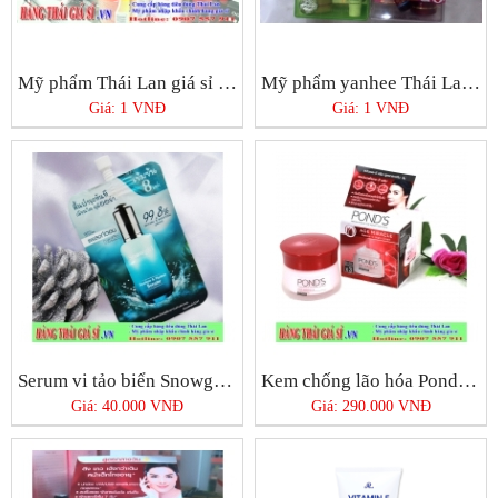
Mỹ phẩm Thái Lan giá sỉ chính hãng tại Tphcm
Mỹ phẩm yanhee Thái Lan chính hãng ở Tphcm bán ở đâu tốt nhất?
Giá: 1 VNĐ
Giá: 1 VNĐ
Serum vi tảo biển Snowgirl Thái Lan
Kem chống lão hóa Pond’s Age Miracle Night Cream
Giá: 40.000 VNĐ
Giá: 290.000 VNĐ