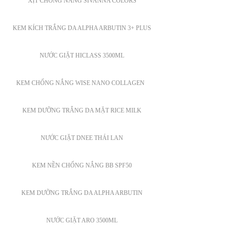
XỊT CHỐNG NẮNG SIVANNA COLORS
KEM KÍCH TRẮNG DA ALPHA ARBUTIN 3+ PLUS
NƯỚC GIẶT HICLASS 3500ML
KEM CHỐNG NẮNG WISE NANO COLLAGEN
KEM DƯỠNG TRẮNG DA MẶT RICE MILK
NƯỚC GIẶT DNEE THÁI LAN
KEM NỀN CHỐNG NẮNG BB SPF50
KEM DƯỠNG TRẮNG DA ALPHA ARBUTIN
NƯỚC GIẶT ARO 3500ML