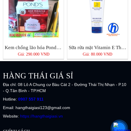
Kem chống lão hóa Pond’s Age Miracle Day Cream
Sữa rửa mặt Vitamin E Thái Lan
Giá: 290.000 VNĐ
Giá: 80.000 VNĐ
HÀNG THÁI GIÁ SỈ
Địa chỉ: 08 Lô A Chung cư Bàu Cát 2 - Đường Thái Thị Nhạn - P.10
- Q.Tân Bình - TP.HCM
Hotline:
0907 557 911
Email: hangthaigiasi123@gmail.com
Website:
https://hangthaigiasi.vn