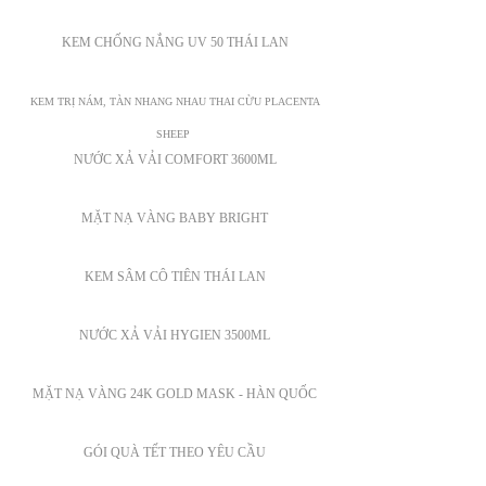
KEM CHỐNG NẮNG UV 50 THÁI LAN
KEM TRỊ NÁM, TÀN NHANG NHAU THAI CỪU PLACENTA
SHEEP
NƯỚC XẢ VẢI COMFORT 3600ML
MẶT NẠ VÀNG BABY BRIGHT
KEM SÂM CÔ TIÊN THÁI LAN
NƯỚC XẢ VẢI HYGIEN 3500ML
MẶT NẠ VÀNG 24K GOLD MASK - HÀN QUỐC
GÓI QUÀ TẾT THEO YÊU CẦU