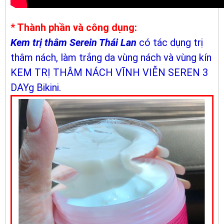
* Thành phần và công dụng:
Kem trị thâm Serein Thái Lan
có tác dụng trị
thâm nách, làm trắng da vùng nách và vùng kín
KEM TRỊ THÂM NÁCH VĨNH VIỄN SEREN 3
DAYg Bikini.