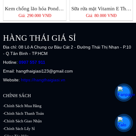
Kem chống lão hóa Pond’s Age Miracle Day Cream
Sữa rửa mặt Vitamin E Thái Lan
Giá: 290.000 VNĐ
Giá: 80.000 VNĐ
HÀNG THÁI GIÁ SỈ
Địa chỉ: 08 Lô A Chung cư Bàu Cát 2 - Đường Thái Thị Nhạn - P.10
- Q.Tân Bình - TP.HCM
Hotline:
0907 557 911
Email: hangthaigiasi123@gmail.com
Website:
https://hangthaigiasi.vn
CHÍNH SÁCH
-Chính Sách Mua Hàng
-Chính Sách Thanh Toán
-Chính Sách Giao Nhận
-Chính Sách Lấy Sỉ