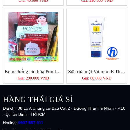
Giá: 40.000 VNĐ
Giá: 290.000 VNĐ
Kem chống lão hóa Pond’s Age Miracle Day Cream
Sữa rửa mặt Vitamin E Thái Lan
Giá: 290.000 VNĐ
Giá: 80.000 VNĐ
HÀNG THÁI GIÁ SỈ
Địa chỉ: 08 Lô A Chung cư Bàu Cát 2 - Đường Thái Thị Nhạn - P.10
- Q.Tân Bình - TP.HCM
Hotline:
0907 557 911