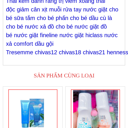
Thái
kem đánh răng
trị viêm xoang
thải
độc
giảm cân
xịt muỗi
rửa tay
nước giặt cho
bé
sữa tắm cho bé
phấn cho bé
dầu cù là
cho bé
nước xả đồ cho bé
nước giặt đồ
bé
nước giặt fineline
nước giặt hiclass
nước
xả comfort
dầu gội
Tresemme
chivas12
chivas18
chivas21
hennes
SẢN PHẨM CÙNG LOẠI