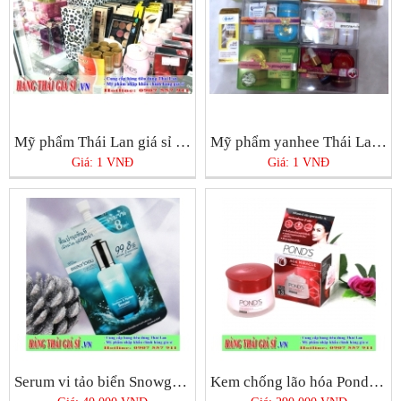
Mỹ phẩm Thái Lan giá sỉ chính hãng tại Tphcm
Mỹ phẩm yanhee Thái Lan chính hãng ở Tphcm bán ở đâu tốt nhất?
Giá: 1 VNĐ
Giá: 1 VNĐ
Serum vi tảo biển Snowgirl Thái Lan
Kem chống lão hóa Pond’s Age Miracle Night Cream