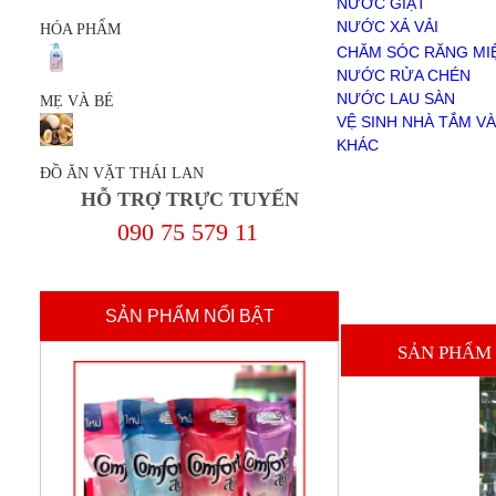
NƯỚC GIẶT
NƯỚC RỬA CHÉN
NƯỚC XẢ VẢI
HÓA PHẨM
NƯỚC LAU SÀN
BỘT GIẶT
CHĂM SÓC RĂNG MI
VỆ SINH NHÀ TẮM VÀ TOILET
NƯỚC RỬA CHÉN
KHÁC
NƯỚC LAU SÀN
MẸ VÀ BÉ
MẸ VÀ BÉ
VỆ SINH NHÀ TẮM VÀ
ĐỒ ĂN VẶT THÁI LAN
KHÁC
Giới Thiệu
ĐỒ ĂN VẶT THÁI LAN
Chính sách mua hàng
HỖ TRỢ TRỰC TUYẾN
Chính sách thanh toán
Thanh Toán
090 75 579 11
liên hệ
SẢN PHẨM NỔI BẬT
SẢN PHẨM 