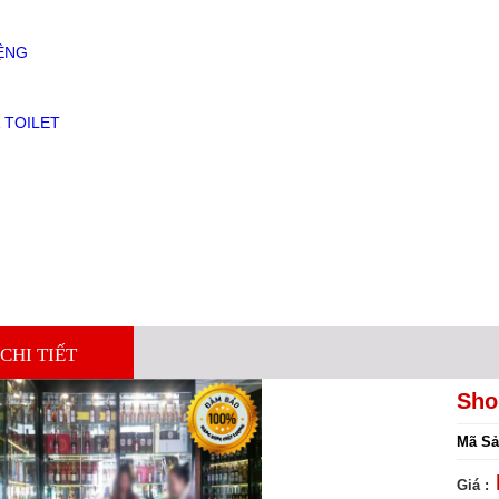
ỆNG
 TOILET
CHI TIẾT
Sho
Mã Sả
Giá :