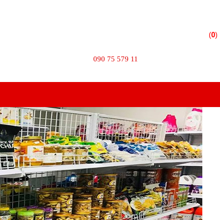
 Phường 10 - Quận Tân Bình - TPHCM
(
0
)
TÌM KIẾM
090 75 579 11