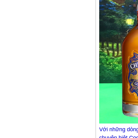
Dầu gội Tresemme Thái Lan
99.000 VNĐ
Với những dòng
chuyên biệt Co