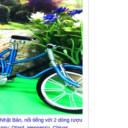
hật Bản, nổi tiếng với 2 dòng rượu
ượu: Otard, Hennessy, Chivas,