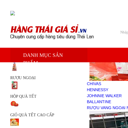
Chào mừng bạn đến với Siêu thị hàng tiêu dùng Thái Lan
Trang chủ
DANH MỤC SẢN
Sản phẩm
PHẨM
RƯỢU NGOẠI
CHIVAS
HENNESSY
RƯỢU NGOẠI
JOHNNIE WALKER
CHIVAS
BALLANTINE
HENNESSY
RƯỢU VANG NGOẠI NHẬP
JOHNNIE WALKER
HỘP QUÀ TẾT
HỘP QUÀ TẾT
BALLANTINE
GIỎ QUÀ TẾT CAO CẤP
RƯỢU VANG NGOẠI 
GIỎ QUÀ TẾT
GIỎ QUÀ TẾT CAO CẤP
KEM TRẮNG DA
DẦU THÁI LAN