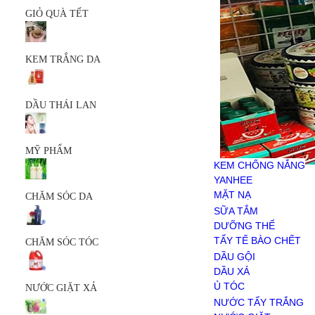
MỸ PHẨM
GIỎ QUÀ TẾT
KEM CHỐNG NẮNG
YANHEE
MẶT NẠ
KEM TRẮNG DA
SERUM
SỮA RỬA MẶT
SẢN PHẨM KHÁC
CHĂM SÓC DA
DẦU THÁI LAN
SỮA TẮM
DƯỠNG THỂ
TẨY TẾ BÀO CHẾT
MỸ PHẨM
CHĂM SÓC TÓC
KEM CHỐNG NẮNG
DẦU GỘI
YANHEE
DẦU XẢ
MẶT NẠ
CHĂM SÓC DA
Ủ TÓC
SERUM
SỮA TẮM
NƯỚC GIẶT XẢ
SỮA RỬA MẶT
DƯỠNG THỂ
NƯỚC TẨY TRẮNG
SẢN PHẨM KHÁC
TẨY TẾ BÀO CHẾT
CHĂM SÓC TÓC
NƯỚC GIẶT
DẦU GỘI
NƯỚC XẢ VẢI
DẦU XẢ
BỘT GIẶT
Ủ TÓC
NƯỚC GIẶT XẢ
HÓA PHẨM
NƯỚC TẨY TRẮNG
CHĂM SÓC RĂNG MIỆNG