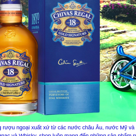
 rượu ngoại xuất xứ từ các nước châu Âu, nước Mỹ và N
gnac và Whisky, shop luôn mang đến những sản phẩm r