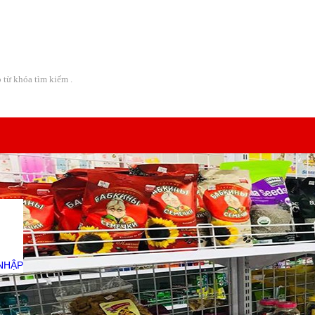
Địa chỉ:
08 Lô A CC Bàu Cát 2 - Đường Thái Thị Nhạn -
NHẬP