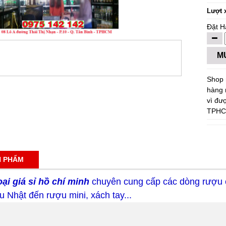
Lượt 
Đặt H
M
Shop 
hàng 
vì đư
TPHC
N PHẨM
i giá sỉ hồ chí minh
chuyên cung cấp các dòng rượu ca
 Nhật đến rượu mini, xách tay...