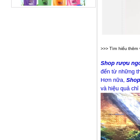
Dầu gội Sunsilk Thái Lan
99.000 VNĐ
>>> Tìm hiểu thêm 
Shop rượu ngoạ
đến từ những th
Hơn nữa,
Shop
và hiệu quả ch
Dầu xả TREsemme Thái Lan
99.000 VNĐ