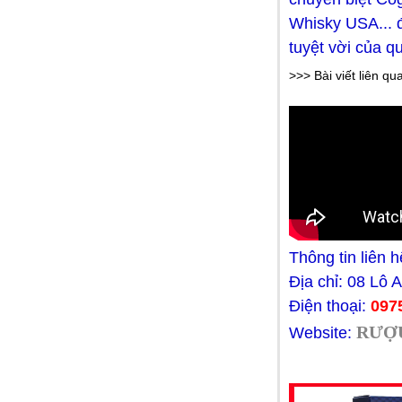
Dầu gội Clear Bạc hà 480ml
Whisky USA... 
99.000 VNĐ
tuyệt vời của q
>>> Bài viết liên qu
Thông tin liên h
Dầu gội Dove Thái Lan
Địa chỉ: 08 Lô
99.000 VNĐ
Điện thoại:
097
RƯỢU
Website: