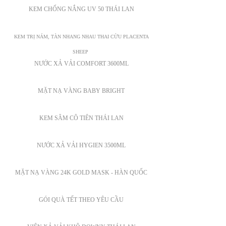
KEM CHỐNG NẮNG UV 50 THÁI LAN
KEM TRỊ NÁM, TÀN NHANG NHAU THAI CỪU PLACENTA
SHEEP
NƯỚC XẢ VẢI COMFORT 3600ML
MẶT NẠ VÀNG BABY BRIGHT
KEM SÂM CÔ TIÊN THÁI LAN
NƯỚC XẢ VẢI HYGIEN 3500ML
MẶT NẠ VÀNG 24K GOLD MASK - HÀN QUỐC
GÓI QUÀ TẾT THEO YÊU CẦU