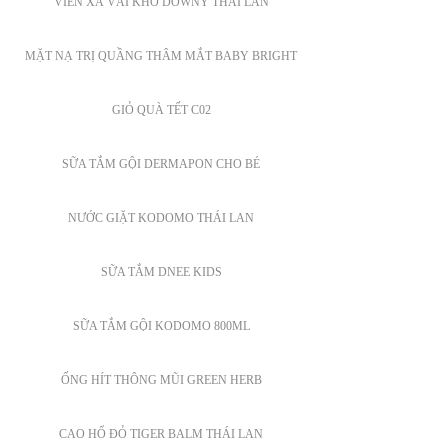
VIÊN XẢ VẢI KHÔ DOWNY THÁI LAN
MẶT NẠ TRỊ QUẦNG THÂM MẮT BABY BRIGHT
GIỎ QUÀ TẾT C02
SỮA TẮM GỘI DERMAPON CHO BÉ
NƯỚC GIẶT KODOMO THÁI LAN
SỮA TẮM DNEE KIDS
SỮA TẮM GỘI KODOMO 800ML
ỐNG HÍT THÔNG MŨI GREEN HERB
CAO HỔ ĐỎ TIGER BALM THÁI LAN