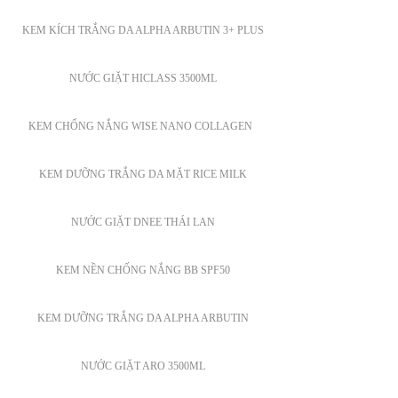
KEM KÍCH TRẮNG DA ALPHA ARBUTIN 3+ PLUS
NƯỚC GIẶT HICLASS 3500ML
KEM CHỐNG NẮNG WISE NANO COLLAGEN
KEM DƯỠNG TRẮNG DA MẶT RICE MILK
NƯỚC GIẶT DNEE THÁI LAN
KEM NỀN CHỐNG NẮNG BB SPF50
KEM DƯỠNG TRẮNG DA ALPHA ARBUTIN
NƯỚC GIẶT ARO 3500ML