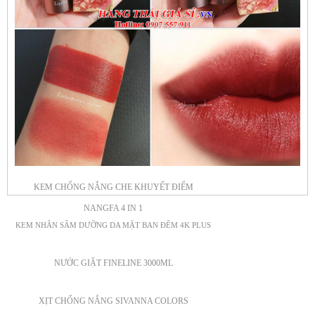
KEM CHỐNG NẮNG CHE KHUYẾT ĐIỂM
NANGFA 4 IN 1
KEM NHÂN SÂM DƯỠNG DA MẶT BAN ĐÊM 4K PLUS
NƯỚC GIẶT FINELINE 3000ML
XỊT CHỐNG NẮNG SIVANNA COLORS